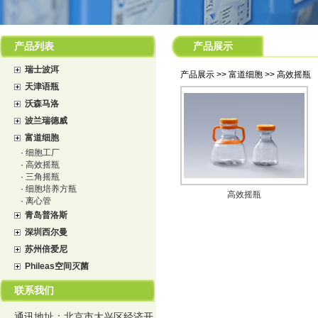
产品列表
产品展示
瑞士波洱
产品展示 >> 富道细胞 >> 高效摇瓶
天津语瓶
沃森马洛
波兰瑞德威
富道细胞
·
细胞工厂
·
高效摇瓶
·
三角摇瓶
·
细胞培养方瓶
高效摇瓶
·
离心管
青岛普洛斯
深圳西尔曼
苏州倍爱尼
Phileas空间灭菌
联系我们
通讯地址：北京市大兴区经济开