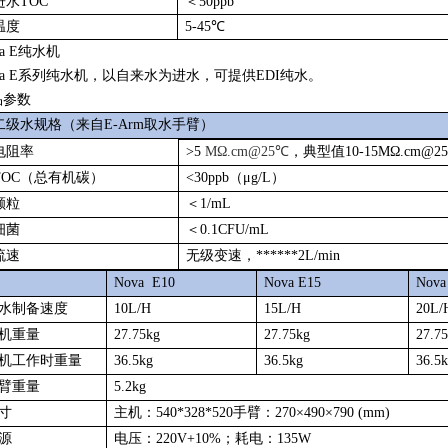
进水
TOC
＜
50ppb
温度
5-45℃
va E纯水机
va E系列纯水机，以自来水为进水，可提供EDI纯水。
品参数
二级水规格（来自
E-Arm取水手臂）
电阻率
>5
MΩ.cm@25℃
，典型值
10-15MΩ.cm@2
TOC（总有机碳）
<30ppb（μg/L）
颗粒
＜
1/mL
细菌
＜
0.1CFU/mL
流速
无级变速，******
2L/min
Nova E10
Nova E15
Nova
水制备速度
10L/H
15L/H
20L/
机重量
27.75kg
27.75kg
27.7
机工作时重量
36.5kg
36.5kg
36.5
臂重量
5.2kg
寸
主机：
540*328*520手臂：270×490×790 (mm)
源
电压：
220V+10%；耗电：135W