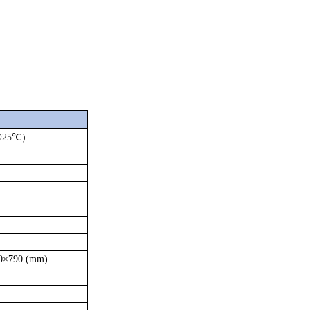
@25
℃）
0×790 (mm)