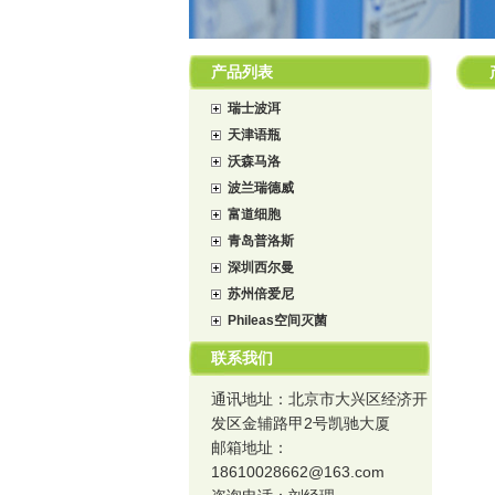
产品列表
瑞士波洱
天津语瓶
沃森马洛
波兰瑞德威
富道细胞
青岛普洛斯
深圳西尔曼
苏州倍爱尼
Phileas空间灭菌
联系我们
通讯地址：北京市大兴区经济开
发区金辅路甲2号凯驰大厦
邮箱地址：
18610028662@163.com