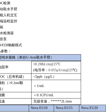
OC检测
动取水手臂
能人机交互
端远程监控
箱
水检测器
音泵
O/EDI唤醒模式
品参数：
超纯水规格（来自
U-Arm取水手臂）
18.2MΩ.cm@25℃
电阻率
(
电导率：
0.055μS/cm@25
℃)
TOC（总有机碳）
<5ppb（μg/L）
颗粒（
>0.2um颗
＜
1/mL
粒）
细菌
＜
0.1CFU/mL
流速
无级变速，******
2L/min
Nova EU10
Nova EU15
Nova EU20