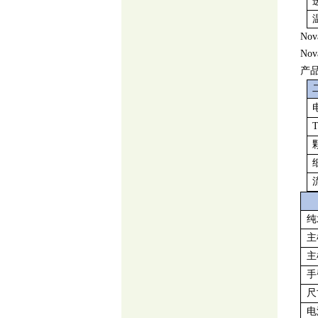
No
No
产
纯
主
主
手
尺
电