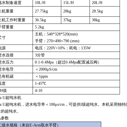
纯水制备速度
10L/H
15L/H
20L/H
主机重量
27.75kg
28kg
28.5kg
主机工作时重量
36.5kg
37kg
38kg
手臂重量
5.2kg
主机：
540*328*520(mm)
尺寸
手臂：
270×490×790 (mm)
电源
电压：
220V+10%；耗电：135W
进水连接
3分管
进水压力
0.1-0.4Mpa（超过0.4Mpa配置减压阀）
进水电导
＜
2000μS/cm
总有机碳
＜
1ppm
温度
1-45℃
PH值
4-10
va U超纯水机
va U超纯水机，进水电导率＜100μs/cm，可提供I级超纯水。本机采
量的超纯水。
品参数
二级水规格（来自
E-Arm取水手臂）