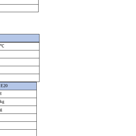
5℃
 E20
H
5kg
kg