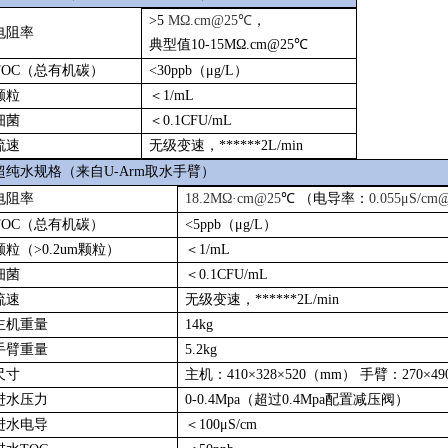
>5
MΩ.cm@25℃
，
电阻率
典型值
10-15MΩ.cm@25℃
TOC（总有机碳）
<30ppb（μg/L）
颗粒
＜
1/mL
细菌
＜
0.1CFU/mL
流速
无级变速，******
2L/min
超纯水规格（来自
U-Arm取水手臂）
电阻率
18.2MΩ·cm@25
℃
（电导率：
0.055μS/cm
TOC（总有机碳）
<5ppb（μg/L）
颗粒（
>0.2um颗粒）
＜
1/mL
细菌
＜
0.1CFU/mL
流速
无级变速，******
2L/min
主机重量
14kg
手臂重量
5.2kg
尺寸
主机：
410×328×520（mm）
手臂：
270×49
进水压力
0-0.4Mpa（超过0.4Mpa配置减压阀）
进水电导
＜
100μS/cm