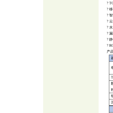
?
T
?
移
?
智
?
云
?
水
?
漏
?
静
?
R
产