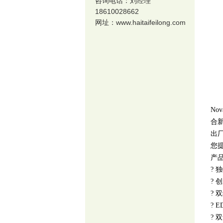
咨询电话：刘经理
18610028662
网址：
www.haitaifeilong.com
N
合
出
您
产
?
独
?
创
?
双
?
E
?
双